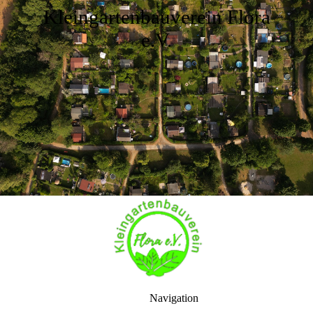
Kleingartenbauverein Flora
e.V.
Navigation